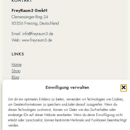
KONTAKT
FreyRaum3 GmbH
Clemensänger-Ring 24
85356 Freising, Deutschland
Email: info@freyraum3.de
Web: www.freyraum3.de
LINKS
Home
Shop
Blog
Über uns
Einwilligung verwalten
Kontakt
Mein Konto
Um dir ein optimales Erlebnis zu bieten, verwenden wir Technologien wie Cookies,
Warenkorb
um Geräteinformationen zu speichern und/oder darauf zuzugreifen. Wenn du
Kasse
diesen Technologien zustimmst, können wir Daten wie das Surfverhalten oder
eindeutige IDs auf dieser Website verarbeiten. Wenn du deine Einwillligung nicht
Impressum
erteilst oder zurückziehst, können bestimmte Merkmale und Funktionen beeinträchtigt
werden.